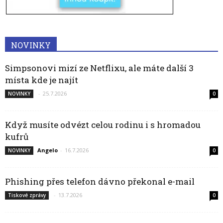
NOVINKY
Simpsonovi mizí ze Netflixu, ale máte další 3
místa kde je najít
-
25.7.2026
NOVINKY
0
Když musíte odvézt celou rodinu i s hromadou
kufrů
Angelo
-
16.7.2026
NOVINKY
0
Phishing přes telefon dávno překonal e-mail
-
13.7.2026
Tiskové zprávy
0