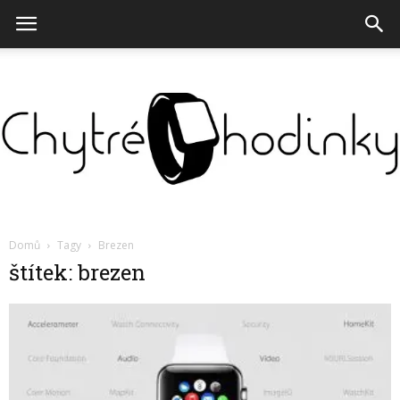
Chytré
Domů
Tagy
Brezen
štítek: brezen
hodinky