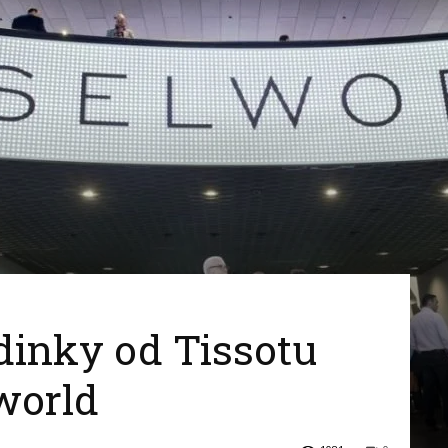
hodinky
dinky od Tissotu
world