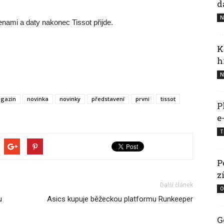
d
N
nami a daty nakonec Tissot přijde.
K
h
N
gazin
novinka
novinky
představení
prvni
tissot
P
e
T
P
z
Další článek
O
u
Asics kupuje běžeckou platformu Runkeeper
G