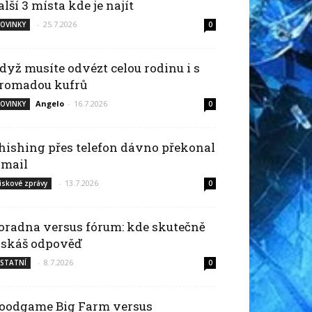
alší 3 místa kde je najít
-
25.7.2026
OVINKY
0
dyž musíte odvézt celou rodinu i s
romadou kufrů
Angelo
-
16.7.2026
OVINKY
0
hishing přes telefon dávno překonal
-mail
-
13.7.2026
iskové zprávy
0
oradna versus fórum: kde skutečně
ískáš odpověď
-
8.7.2026
STATNÍ
0
oodgame Big Farm versus