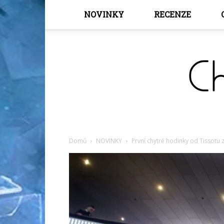
NOVINKY
RECENZE
Domů
NOVINKY
První chytré hodinky od Tissotu 