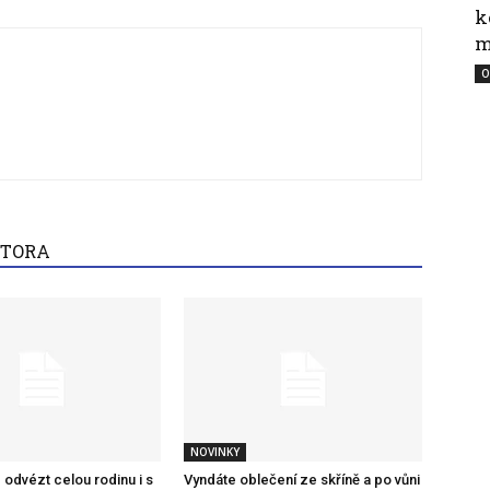
k
m
O
UTORA
NOVINKY
 odvézt celou rodinu i s
Vyndáte oblečení ze skříně a po vůni