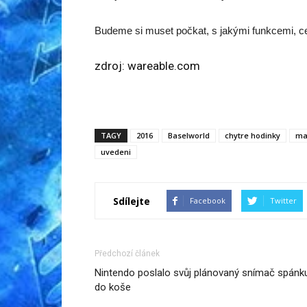
Budeme si muset počkat, s jakými funkcemi, ce
zdroj:
wareable.com
TAGY
2016
Baselworld
chytre hodinky
ma
uvedeni
Sdílejte
Facebook
Twitter
Předchozí článek
Nintendo poslalo svůj plánovaný snímač spánk
do koše