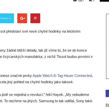
1081
0
Twitteru
sot představí své nové chytré hodinky na letošním
y žádné bližší detaily, tak již víme to, že se do konce
 ze švýcarských manufaktur, z nichž Tissot budou prvními v
 ponese značné prvky
Apple Watch
či
Tag Heuer Connected
,
ela jiný pohled na chytré hodinky jako takové.
 jistě se nejedná o revoluci.“ řekl Hayek. „My nebudeme
í. To nechme na jiných. Samsung to tak udělal, Sony také.
S