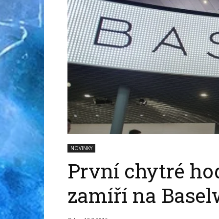
NOVINKY
První chytré ho
zamíří na Basel