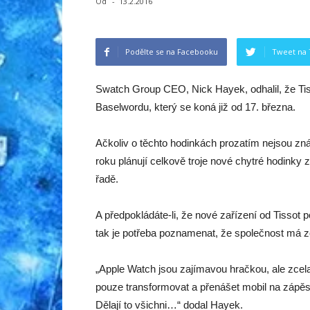
Od
-
13.2.2016
Podělte se na Facebooku
Tweet na 
Swatch Group CEO, Nick Hayek, odhalil, že Tis
Baselwordu, který se koná již od 17. března.
Ačkoliv o těchto hodinkách prozatím nejsou znám
roku plánují celkově troje nové chytré hodinky
řadě.
A předpokládáte-li, že nové zařízení od Tissot
tak je potřeba poznamenat, že společnost má zc
„Apple Watch jsou zajímavou hračkou, ale zcela
pouze transformovat a přenášet mobil na zápěst
Dělají to všichni…“ dodal Hayek.