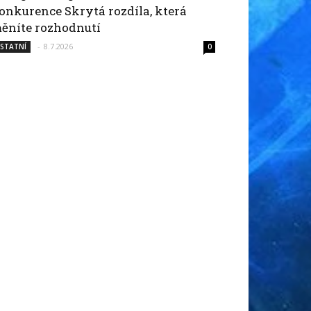
onkurence Skrytá rozdíla, která
ěníte rozhodnutí
-
8.7.2026
STATNÍ
0