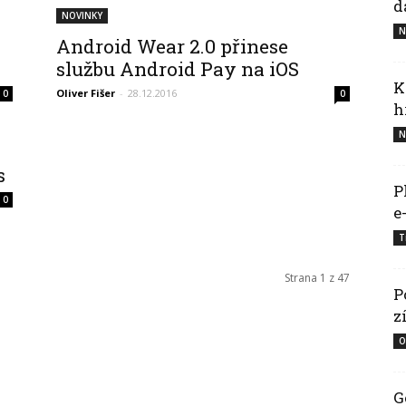
d
NOVINKY
hodinky
N
Android Wear 2.0 přinese
službu Android Pay na iOS
K
Oliver Fišer
-
28.12.2016
0
0
h
N
s
P
0
e
T
Strana 1 z 47
P
z
O
G