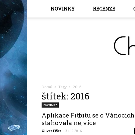
NOVINKY
RECENZE
Domů
Tagy
2016
štítek: 2016
NOVINKY
Aplikace Fitbitu se o Vánocích
stahovala nejvíce
Oliver Fišer
-
31.12.2016