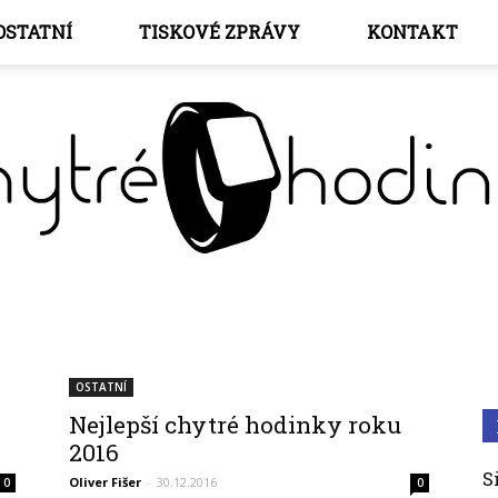
OSTATNÍ
TISKOVÉ ZPRÁVY
KONTAKT
Chytré
OSTATNÍ
Nejlepší chytré hodinky roku
2016
S
Oliver Fišer
-
30.12.2016
0
0