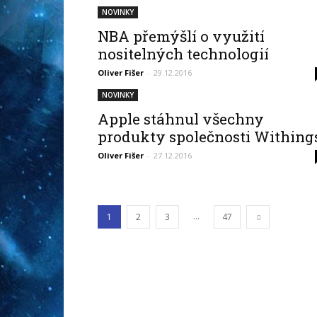
NOVINKY
NBA přemýšlí o využití
nositelných technologií
Oliver Fišer
-
29.12.2016
NOVINKY
Apple stáhnul všechny
produkty společnosti Withing
Oliver Fišer
-
27.12.2016
...
1
2
3
47