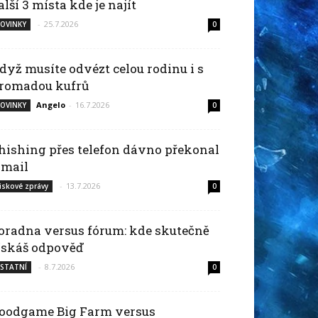
alší 3 místa kde je najít
-
25.7.2026
OVINKY
0
dyž musíte odvézt celou rodinu i s
romadou kufrů
Angelo
-
16.7.2026
OVINKY
0
hishing přes telefon dávno překonal
-mail
-
13.7.2026
iskové zprávy
0
oradna versus fórum: kde skutečně
ískáš odpověď
-
8.7.2026
STATNÍ
0
oodgame Big Farm versus