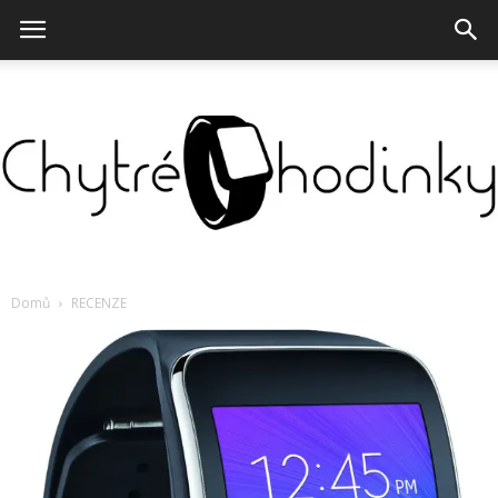
Chytré
Domů
RECENZE
hodinky