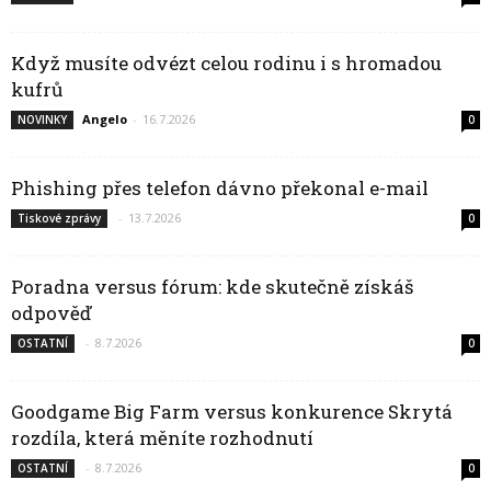
Když musíte odvézt celou rodinu i s hromadou
kufrů
Angelo
-
16.7.2026
NOVINKY
0
Phishing přes telefon dávno překonal e-mail
-
13.7.2026
Tiskové zprávy
0
Poradna versus fórum: kde skutečně získáš
odpověď
-
8.7.2026
OSTATNÍ
0
Goodgame Big Farm versus konkurence Skrytá
rozdíla, která měníte rozhodnutí
-
8.7.2026
OSTATNÍ
0