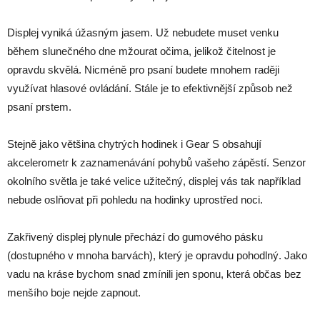
Displej vyniká úžasným jasem. Už nebudete muset venku
během slunečného dne mžourat očima, jelikož čitelnost je
opravdu skvělá. Nicméně pro psaní budete mnohem raději
využívat hlasové ovládání. Stále je to efektivnější způsob než
psaní prstem.
Stejně jako většina chytrých hodinek i Gear S obsahují
akcelerometr k zaznamenávání pohybů vašeho zápěstí. Senzor
okolního světla je také velice užitečný, displej vás tak například
nebude oslňovat při pohledu na hodinky uprostřed noci.
Zakřivený displej plynule přechází do gumového pásku
(dostupného v mnoha barvách), který je opravdu pohodlný. Jako
vadu na kráse bychom snad zmínili jen sponu, která občas bez
menšího boje nejde zapnout.