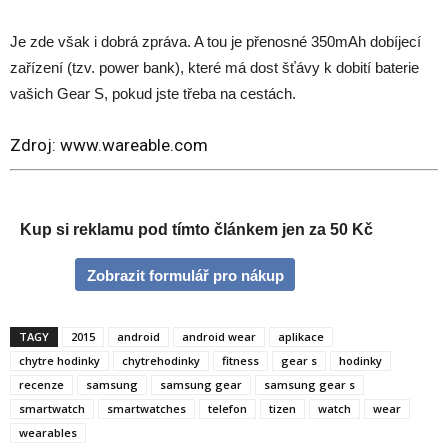
Je zde však i dobrá zpráva. A tou je přenosné 350mAh dobíjecí
zařízení (tzv. power bank), které má dost šťávy k dobití baterie
vašich Gear S, pokud jste třeba na cestách.
Zdroj:
www.wareable.com
Kup si reklamu pod tímto článkem jen za 50 Kč
Zobrazit formulář pro nákup
TAGY
2015
android
android wear
aplikace
chytre hodinky
chytrehodinky
fitness
gear s
hodinky
recenze
samsung
samsung gear
samsung gear s
smartwatch
smartwatches
telefon
tizen
watch
wear
wearables