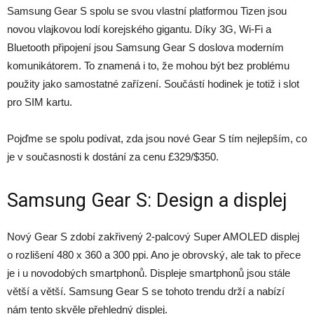
Samsung Gear S spolu se svou vlastní platformou Tizen jsou
novou vlajkovou lodí korejského gigantu. Díky 3G, Wi-Fi a
Bluetooth připojení jsou Samsung Gear S doslova moderním
komunikátorem. To znamená i to, že mohou být bez problému
použity jako samostatné zařízení. Součástí hodinek je totiž i slot
pro SIM kartu.
Pojďme se spolu podívat, zda jsou nové Gear S tím nejlepším, co
je v současnosti k dostání za cenu £329/$350.
Samsung Gear S: Design a displej
Nový Gear S zdobí zakřivený 2-palcový Super AMOLED displej
o rozlišení 480 x 360 a 300 ppi. Ano je obrovský, ale tak to přece
je i u novodobých smartphonů. Displeje smartphonů jsou stále
větší a větší. Samsung Gear S se tohoto trendu drží a nabízí
nám tento skvěle přehledný displej.