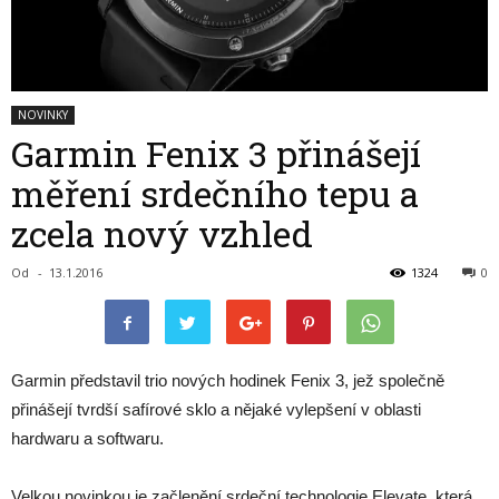
NOVINKY
Garmin Fenix 3 přinášejí
měření srdečního tepu a
zcela nový vzhled
Od
-
13.1.2016
1324
0
Garmin představil trio nových hodinek Fenix 3, jež společně
přinášejí tvrdší safírové sklo a nějaké vylepšení v oblasti
hardwaru a softwaru.
Velkou novinkou je začlenění srdeční technologie Elevate, která