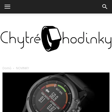
Chytré
Domů
NOVINKY
hodinky