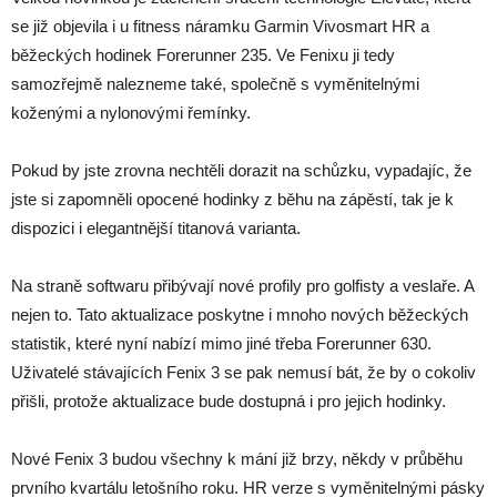
se již objevila i u fitness náramku Garmin Vivosmart HR a
běžeckých hodinek Forerunner 235. Ve Fenixu ji tedy
samozřejmě nalezneme také, společně s vyměnitelnými
koženými a nylonovými řemínky.
Pokud by jste zrovna nechtěli dorazit na schůzku, vypadajíc, že
jste si zapomněli opocené hodinky z běhu na zápěstí, tak je k
dispozici i elegantnější titanová varianta.
Na straně softwaru přibývají nové profily pro golfisty a veslaře. A
nejen to. Tato aktualizace poskytne i mnoho nových běžeckých
statistik, které nyní nabízí mimo jiné třeba Forerunner 630.
Uživatelé stávajících Fenix 3 se pak nemusí bát, že by o cokoliv
přišli, protože aktualizace bude dostupná i pro jejich hodinky.
Nové Fenix 3 budou všechny k mání již brzy, někdy v průběhu
prvního kvartálu letošního roku. HR verze s vyměnitelnými pásky