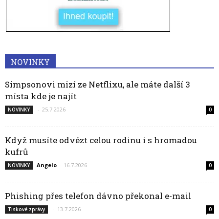
NOVINKY
Simpsonovi mizí ze Netflixu, ale máte další 3
místa kde je najít
-
25.7.2026
NOVINKY
0
Když musíte odvézt celou rodinu i s hromadou
kufrů
Angelo
-
16.7.2026
NOVINKY
0
Phishing přes telefon dávno překonal e-mail
-
13.7.2026
Tiskové zprávy
0