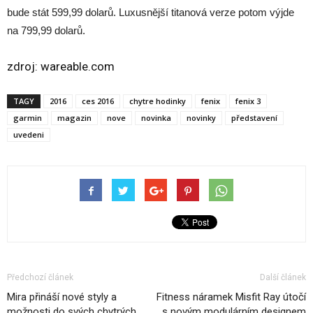
bude stát 599,99 dolarů. Luxusnější titanová verze potom výjde
na 799,99 dolarů.
zdroj:
wareable.com
TAGY
2016
ces 2016
chytre hodinky
fenix
fenix 3
garmin
magazin
nove
novinka
novinky
představení
uvedeni
Předchozí článek
Další článek
Mira přináší nové styly a
Fitness náramek Misfit Ray útočí
možnosti do svých chytrých
s novým modulárním designem