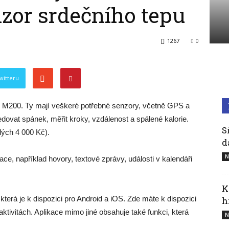
nzor srdečního tepu
1267
0
witteru
y M200. Ty mají veškeré potřebné senzory, včetně GPS a
dovat spánek, měřit kroky, vzdálenost a spálené kalorie.
S
lých 4 000 Kč).
d
N
ace, například hovory, textové zprávy, události v kalendáři
K
která je k dispozici pro Android a iOS. Zde máte k dispozici
h
ktivitách. Aplikace mimo jiné obsahuje také funkci, která
N