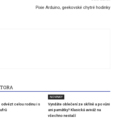
Pixie Arduino, geekovské chytré hodinky
UTORA
NOVINKY
 odvézt celou rodinu i s
Vyndáte oblečení ze skříně a po vůni
ufrů
ani památky? Klasická aviváž na
všechno nestačí