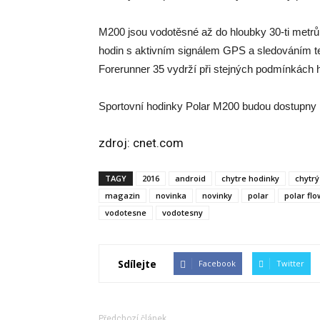
M200 jsou vodotěsné až do hloubky 30-ti metrů
hodin s aktivním signálem GPS a sledováním 
Forerunner 35 vydrží při stejných podmínkách h
Sportovní hodinky Polar M200 budou dostupny p
zdroj:
cnet.com
TAGY
2016
android
chytre hodinky
chytrý
magazin
novinka
novinky
polar
polar flo
vodotesne
vodotesny
Sdílejte
Facebook
Twitter
Předchozí článek