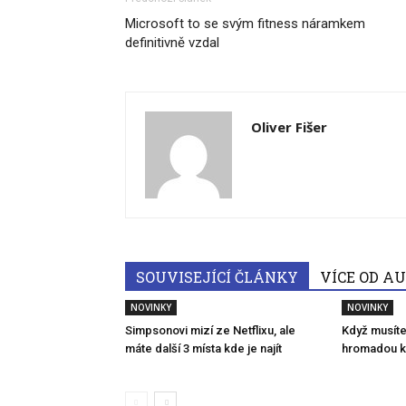
Microsoft to se svým fitness náramkem
definitivně vzdal
Oliver Fišer
SOUVISEJÍCÍ ČLÁNKY
VÍCE OD A
NOVINKY
NOVINKY
Simpsonovi mizí ze Netflixu, ale
Když musíte
máte další 3 místa kde je najít
hromadou k