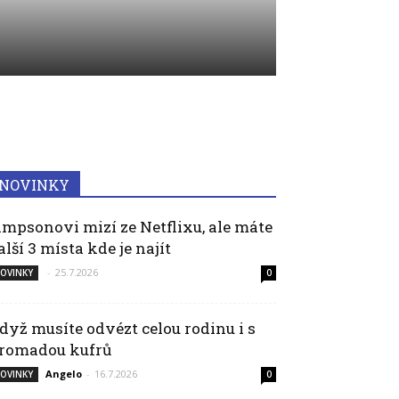
NOVINKY
impsonovi mizí ze Netflixu, ale máte
alší 3 místa kde je najít
-
25.7.2026
OVINKY
0
dyž musíte odvézt celou rodinu i s
romadou kufrů
Angelo
-
16.7.2026
OVINKY
0