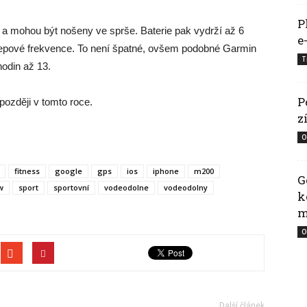
P
 a mohou být nošeny ve sprše. Baterie pak vydrží až 6
e
tepové frekvence. To není špatné, ovšem podobné Garmin
T
odin až 13.
P
ozději v tomto roce.
z
O
fitness
google
gps
ios
iphone
m200
G
w
sport
sportovní
vodeodolne
vodeodolny
k
m
O
Další článek