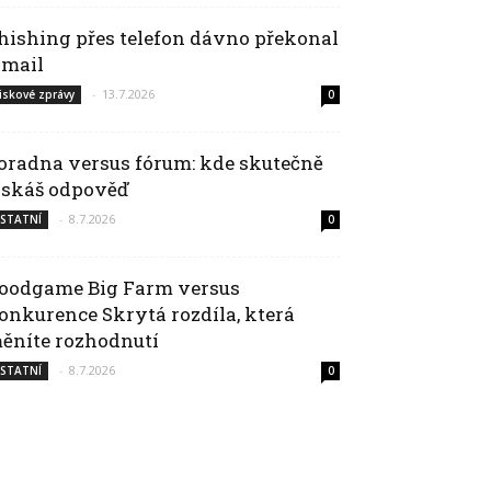
hishing přes telefon dávno překonal
-mail
-
13.7.2026
iskové zprávy
0
oradna versus fórum: kde skutečně
ískáš odpověď
-
8.7.2026
STATNÍ
0
oodgame Big Farm versus
onkurence Skrytá rozdíla, která
ěníte rozhodnutí
-
8.7.2026
STATNÍ
0