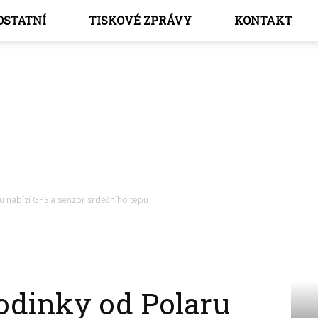
OSTATNÍ
TISKOVÉ ZPRÁVY
KONTAKT
Chytré
 nabízí GPS a senzor srdečního tepu
hodinky
odinky od Polaru