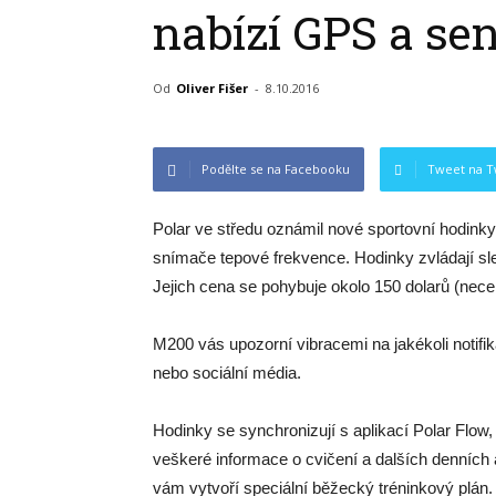
nabízí GPS a se
Od
Oliver Fišer
-
8.10.2016
Podělte se na Facebooku
Tweet na T
Polar ve středu oznámil nové sportovní hodink
snímače tepové frekvence. Hodinky zvládají sle
Jejich cena se pohybuje okolo 150 dolarů (nece
M200 vás upozorní vibracemi na jakékoli notifik
nebo sociální média.
Hodinky se synchronizují s aplikací Polar Flow, 
veškeré informace o cvičení a dalších denních a
vám vytvoří speciální běžecký tréninkový plán.