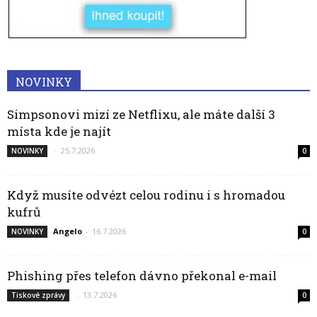
NOVINKY
Simpsonovi mizí ze Netflixu, ale máte další 3
místa kde je najít
-
25.7.2026
NOVINKY
0
Když musíte odvézt celou rodinu i s hromadou
kufrů
Angelo
-
16.7.2026
NOVINKY
0
Phishing přes telefon dávno překonal e-mail
-
13.7.2026
Tiskové zprávy
0