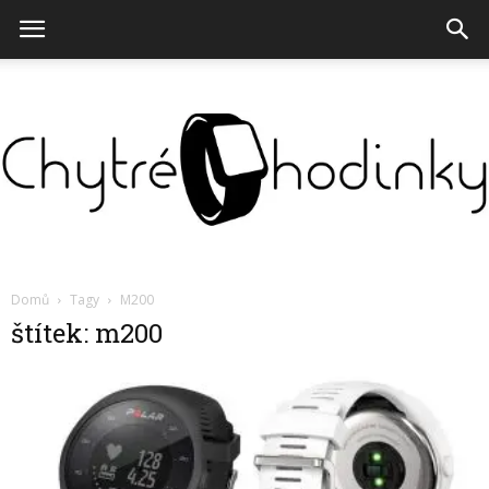
Chytré
Domů
Tagy
M200
štítek: m200
hodinky