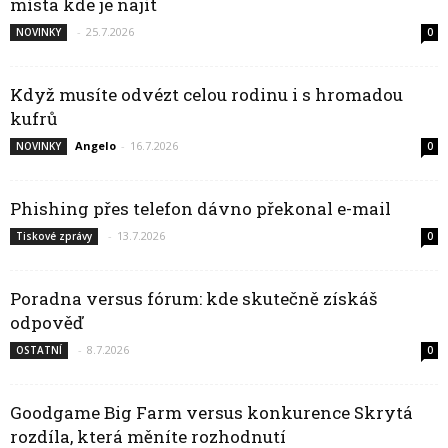
místa kde je najít
-
25.7.2026
NOVINKY
0
Když musíte odvézt celou rodinu i s hromadou
kufrů
Angelo
-
16.7.2026
NOVINKY
0
Phishing přes telefon dávno překonal e-mail
-
13.7.2026
Tiskové zprávy
0
Poradna versus fórum: kde skutečně získáš
odpověď
-
8.7.2026
OSTATNÍ
0
Goodgame Big Farm versus konkurence Skrytá
rozdíla, která měníte rozhodnutí