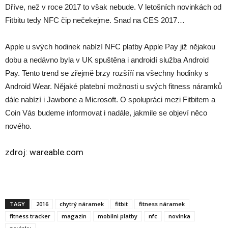
Dříve, než v roce 2017 to však nebude. V letošních novinkách od
Fitbitu tedy NFC čip nečekejme. Snad na CES 2017…
Apple u svých hodinek nabízí NFC platby Apple Pay již nějakou
dobu a nedávno byla v UK spuštěna i androidí služba Android
Pay. Tento trend se zřejmě brzy rozšíří na všechny hodinky s
Android Wear. Nějaké platební možnosti u svých fitness náramků
dále nabízí i Jawbone a Microsoft. O spolupráci mezi Fitbitem a
Coin Vás budeme informovat i nadále, jakmile se objeví něco
nového.
zdroj:
wareable.com
TAGY
2016
chytrý náramek
fitbit
fitness náramek
fitness tracker
magazin
mobilni platby
nfc
novinka