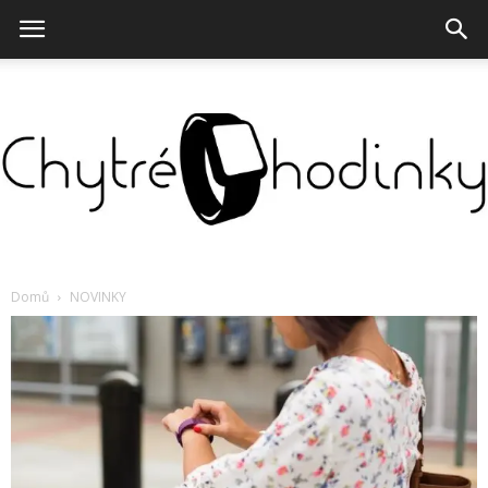
Chytré
Domů
NOVINKY
hodinky