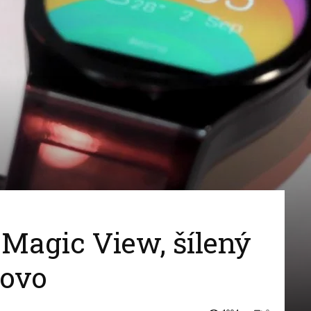
hodinky
Magic View, šílený
novo