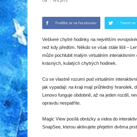
Od
-
19.9.2015
Podělte se na Facebooku
Tweet na 
Veškeré chytré hodinky na největším evropském 
než kdy předtím. Někdo se však stále lišil – 
může pochlubit malým virtuálním interaktivním
krásných, kulatých chytrých hodinek.
Co se vlastně rozumí pod virtuálním interaktivn
jak vypadají: na kraji mají průhledný hranolek,
Lenovo funguje obdobně, až na jeden rozdíl, nev
opravdu nespatříte.
Magic View posílá obrázky a videa do interakti
SnapSee, kterou aktivujete přejetím dvěma prs