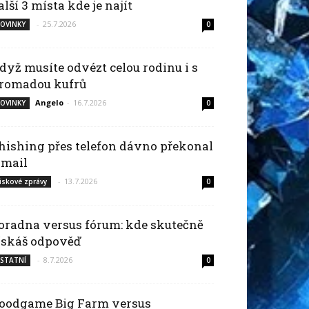
alší 3 místa kde je najít
-
25.7.2026
OVINKY
0
dyž musíte odvézt celou rodinu i s
romadou kufrů
Angelo
-
16.7.2026
OVINKY
0
hishing přes telefon dávno překonal
-mail
-
13.7.2026
iskové zprávy
0
oradna versus fórum: kde skutečně
ískáš odpověď
-
8.7.2026
STATNÍ
0
oodgame Big Farm versus