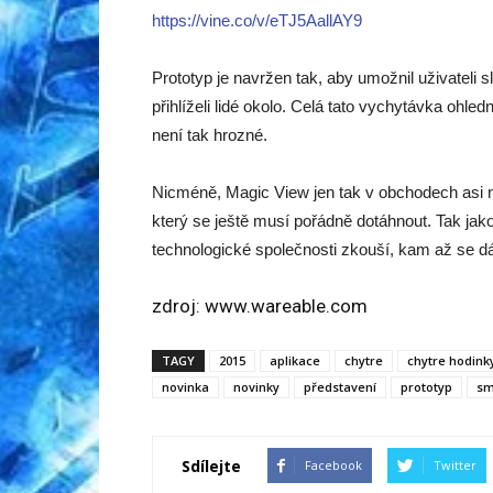
https://vine.co/v/eTJ5AallAY9
Prototyp je navržen tak, aby umožnil uživateli
přihlíželi lidé okolo. Celá tato vychytávka ohle
není tak hrozné.
Nicméně, Magic View jen tak v obchodech asi 
který se ještě musí pořádně dotáhnout. Tak jak
technologické společnosti zkouší, kam až se dá 
zdroj:
www.wareable.com
TAGY
2015
aplikace
chytre
chytre hodink
novinka
novinky
představení
prototyp
sm
Sdílejte
Facebook
Twitter