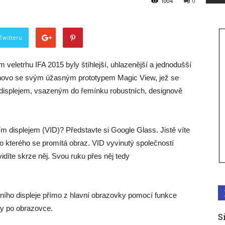
1004
0
Twitteru
veletrhu IFA 2015 byly štíhlejší, uhlazenější a jednodušší
Lenovo se svým úžasným prototypem Magic View, jež se
 displejem, vsazeným do řemínku robustních, designově
ím displejem (VID)? Představte si Google Glass. Jistě víte
 do kterého se promítá obraz. VID vyvinutý společností
idíte skrze něj. Svou ruku přes něj tedy
vního displeje přímo z hlavní obrazovky pomocí funkce
ty po obrazovce.
S