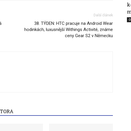
k
m
Další článek
O
á
38. TÝDEN: HTC pracuje na Android Wear
hodinkách, luxusnější Withings Activité, známe
ceny Gear S2 v Německu
UTORA