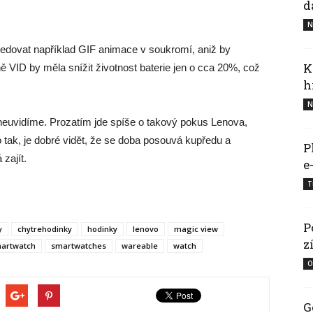
d
N
 sledovat například GIF animace v soukromí, aniž by
K
dně VID by měla snížit životnost baterie jen o cca 20%, což
h
N
neuvidíme. Prozatím jde spíše o takový pokus Lenova,
o tak, je dobré vidět, že se doba posouvá kupředu a
P
zajít.
e
T
P
y
chytrehodinky
hodinky
lenovo
magic view
z
artwatch
smartwatches
wareable
watch
O
G