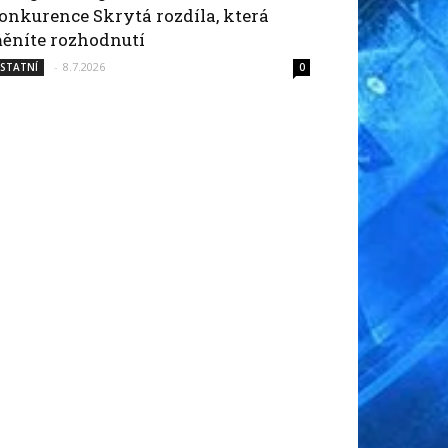
onkurence Skrytá rozdíla, která
ěníte rozhodnutí
-
8.7.2026
STATNÍ
0