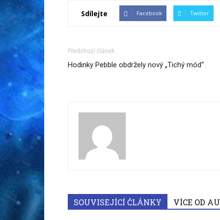
Sdílejte
Facebook
Twitter
Předchozí článek
Hodinky Pebble obdržely nový „Tichý mód“
SOUVISEJÍCÍ ČLÁNKY
VÍCE OD A