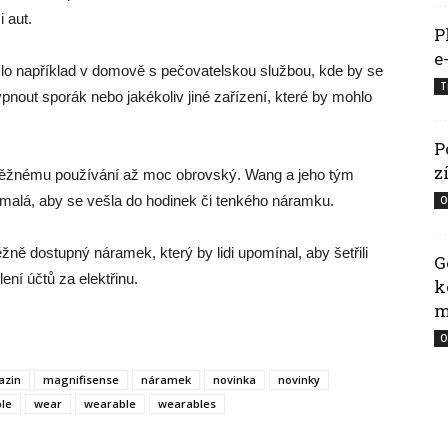
 aut.
P
e
šlo například v domově s pečovatelskou službou, kde by se
T
ypnout sporák nebo jakékoliv jiné zařízení, které by mohlo
P
z
 běžnému používání až moc obrovský. Wang a jeho tým
ě malá, aby se vešla do hodinek či tenkého náramku.
O
ně dostupný náramek, který by lidi upomínal, aby šetřili
G
lení účtů za elektřinu.
k
m
O
zin
magnifisense
náramek
novinka
novinky
le
wear
wearable
wearables