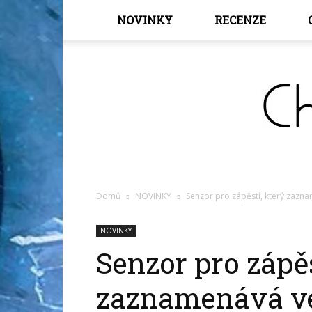
NOVINKY
RECENZE
Domů
NOVINKY
Senzor pro zápěstí, který zazna
NOVINKY
Senzor pro zápěs
zaznamenává ve