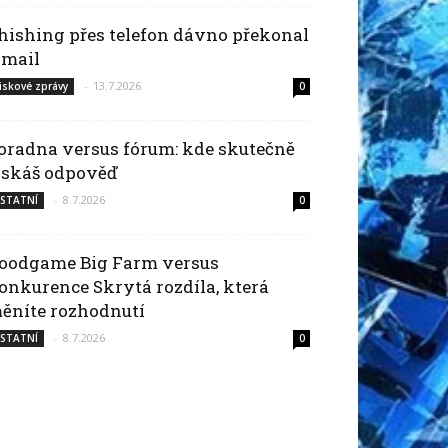
hishing přes telefon dávno překonal
-mail
-
13.7.2026
iskové zprávy
0
oradna versus fórum: kde skutečně
ískáš odpověď
-
8.7.2026
STATNÍ
0
oodgame Big Farm versus
onkurence Skrytá rozdíla, která
ěníte rozhodnutí
-
8.7.2026
STATNÍ
0