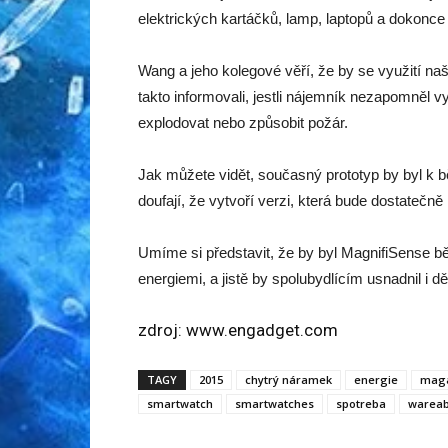
elektrických kartáčků, lamp, laptopů a dokonce i
Wang a jeho kolegové věří, že by se využití na
takto informovali, jestli nájemník nezapomněl v
explodovat nebo způsobit požár.
Jak můžete vidět, současný prototyp by byl k
doufají, že vytvoří verzi, která bude dostatečn
Umíme si představit, že by byl MagnifiSense běž
energiemi, a jistě by spolubydlícím usnadnil i dě
zdroj:
www.engadget.com
TAGY
2015
chytrý náramek
energie
maga
smartwatch
smartwatches
spotreba
wareab