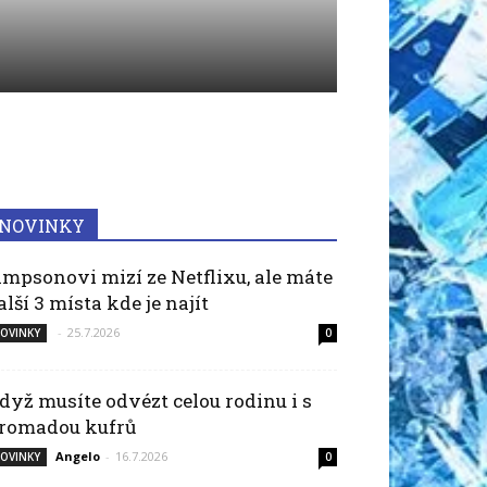
NOVINKY
impsonovi mizí ze Netflixu, ale máte
alší 3 místa kde je najít
-
25.7.2026
OVINKY
0
dyž musíte odvézt celou rodinu i s
romadou kufrů
Angelo
-
16.7.2026
OVINKY
0