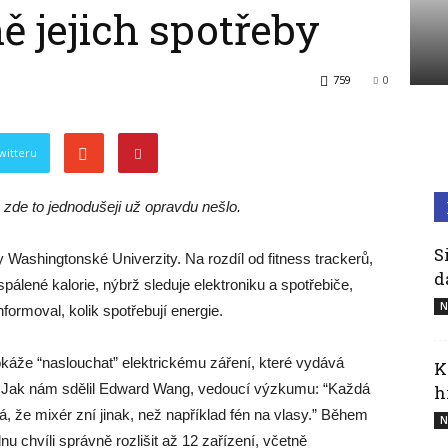
ě jejich spotřeby
hodinky
759
0
witteru
zde to jednodušeji už opravdu nešlo.
S
Washingtonské Univerzity. Na rozdíl od fitness trackerů,
d
pálené kalorie, nýbrž sleduje elektroniku a spotřebiče,
N
ormoval, kolik spotřebují energie.
áže “naslouchat” elektrickému záření, které vydává
K
ovat. Jak nám sdělil Edward Wang, vedoucí výzkumu: “Každá
h
, že mixér zní jinak, než například fén na vlasy.” Během
N
dnu chvíli správně rozlišit až 12 zařízení, včetně