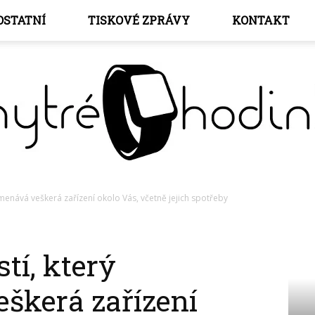
OSTATNÍ
TISKOVÉ ZPRÁVY
KONTAKT
menává veškerá zařízení okolo Vás, včetně jejich spotřeby
Chytré
tí, který
škerá zařízení