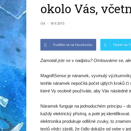
okolo Vás, včetn
Od
-
18.9.2015
Podělte se na Facebooku
Tweet na T
Zamotali jste se v nadpisu? Omlouváme se, ale 
MagnifiSense je náramek, vyvinutý výzkumníky 
tenhle náramek nepočítá počet ujitých kroků či s
které Vy osobně používáte, aby Vás následně inf
Náramek funguje na jednoduchém principu – dok
každý elektrický přístroj, a poté jej identifik
elektronika produkuje odlišné zvuky, to znamená
testů vědci zjistili, že čidlo dokáže od sebe v je