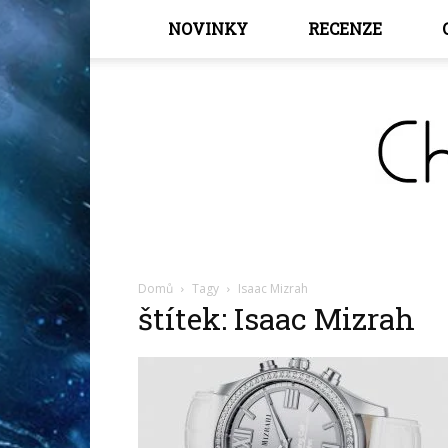
NOVINKY
RECENZE
Domů
Tagy
Isaac Mizrah
štítek: Isaac Mizrah