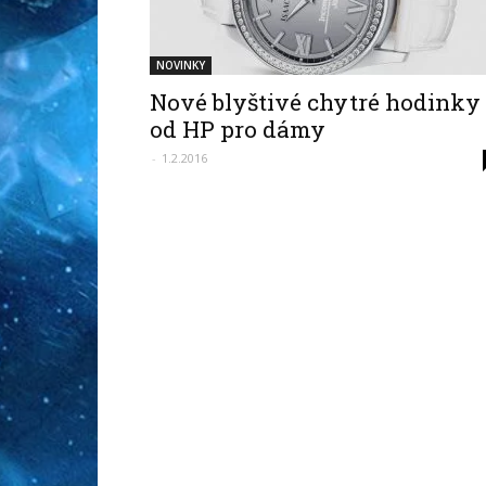
NOVINKY
Nové blyštivé chytré hodinky
od HP pro dámy
-
1.2.2016