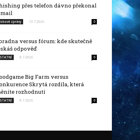
hishing přes telefon dávno překonal
-mail
-
13.7.2026
iskové zprávy
0
oradna versus fórum: kde skutečně
ískáš odpověď
-
8.7.2026
STATNÍ
0
oodgame Big Farm versus
onkurence Skrytá rozdíla, která
ěníte rozhodnutí
-
8.7.2026
STATNÍ
0