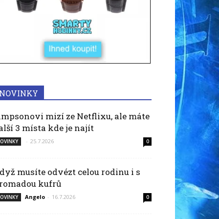
NOVINKY
impsonovi mizí ze Netflixu, ale máte
alší 3 místa kde je najít
-
25.7.2026
OVINKY
0
dyž musíte odvézt celou rodinu i s
romadou kufrů
Angelo
-
16.7.2026
OVINKY
0