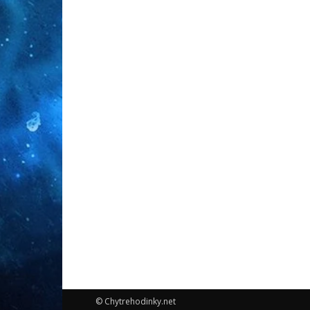
© Chytrehodinky.net