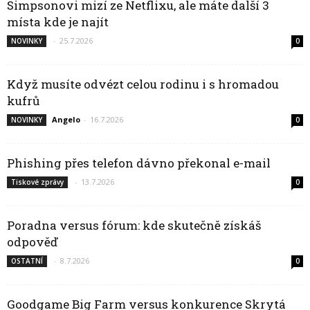
Simpsonovi mizí ze Netflixu, ale máte další 3
místa kde je najít
-
25.7.2026
NOVINKY
0
Když musíte odvézt celou rodinu i s hromadou
kufrů
Angelo
-
16.7.2026
NOVINKY
0
Phishing přes telefon dávno překonal e-mail
-
13.7.2026
Tiskové zprávy
0
Poradna versus fórum: kde skutečně získáš
odpověď
-
8.7.2026
OSTATNÍ
0
Goodgame Big Farm versus konkurence Skrytá