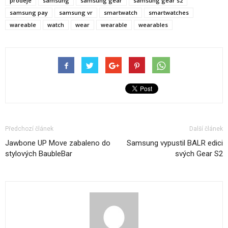
prodeje
samsung
samsung gear
samsung gear s2
samsung pay
samsung vr
smartwatch
smartwatches
wareable
watch
wear
wearable
wearables
Předchozí článek
Další článek
Jawbone UP Move zabaleno do
Samsung vypustil BALR edici
stylových BaubleBar
svých Gear S2