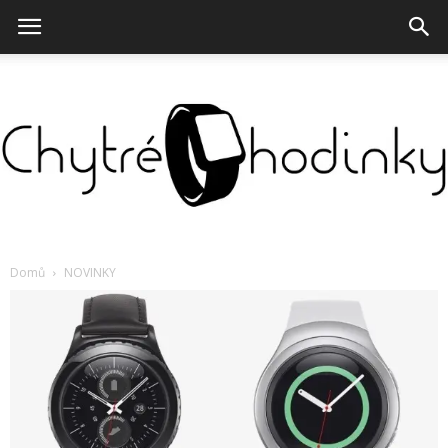
Chytré
Domů
NOVINKY
hodinky