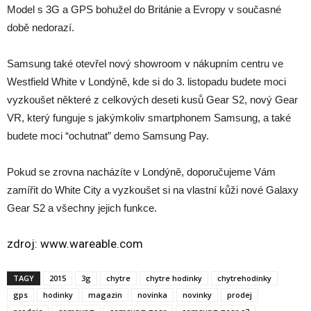
Model s 3G a GPS bohužel do Británie a Evropy v současné
době nedorazí.
Samsung také otevřel nový showroom v nákupním centru ve
Westfield White v Londýně, kde si do 3. listopadu budete moci
vyzkoušet některé z celkových deseti kusů Gear S2, nový Gear
VR, který funguje s jakýmkoliv smartphonem Samsung, a také
budete moci “ochutnat” demo Samsung Pay.
Pokud se zrovna nacházíte v Londýně, doporučujeme Vám
zamířit do White City a vyzkoušet si na vlastní kůži nové Galaxy
Gear S2 a všechny jejich funkce.
zdroj:
www.wareable.com
TAGY
2015
3g
chytre
chytre hodinky
chytrehodinky
gps
hodinky
magazin
novinka
novinky
prodej