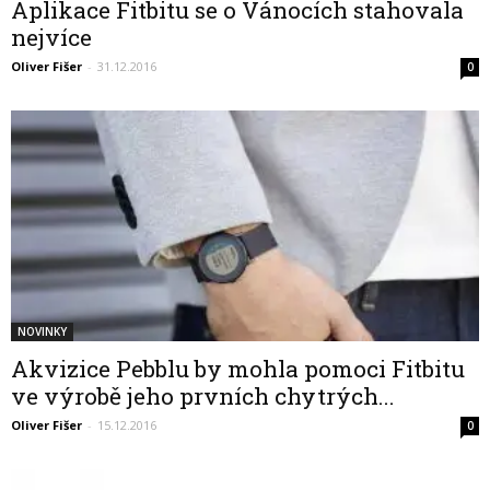
Aplikace Fitbitu se o Vánocích stahovala
nejvíce
Oliver Fišer
-
31.12.2016
0
NOVINKY
Akvizice Pebblu by mohla pomoci Fitbitu
ve výrobě jeho prvních chytrých...
Oliver Fišer
-
15.12.2016
0