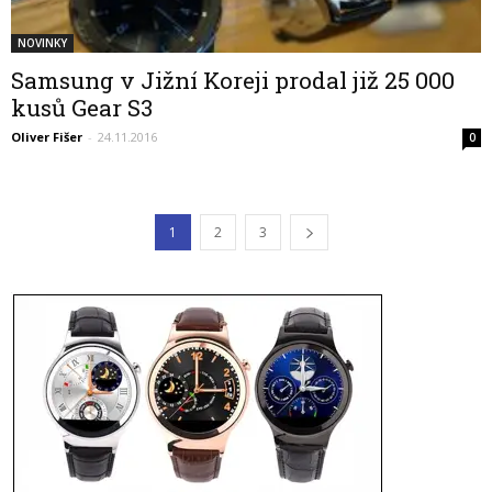
NOVINKY
Samsung v Jižní Koreji prodal již 25 000
kusů Gear S3
Oliver Fišer
-
24.11.2016
0
1
2
3