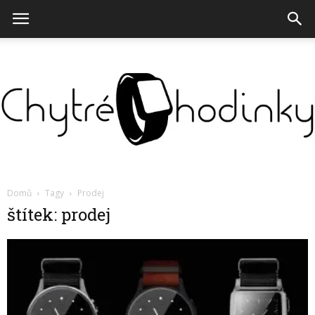
Chytré
Domů
Tagy
Prodej
štítek: prodej
hodinky