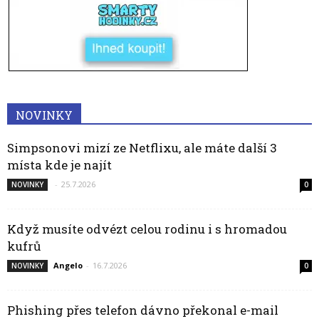
NOVINKY
Simpsonovi mizí ze Netflixu, ale máte další 3
místa kde je najít
-
25.7.2026
NOVINKY
0
Když musíte odvézt celou rodinu i s hromadou
kufrů
Angelo
-
16.7.2026
NOVINKY
0
Phishing přes telefon dávno překonal e-mail