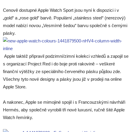
Cenově dostupné Apple Watch Sport jsou nyní k dispozici i v
„gold“ a „rose gold“ barvě. Populární „stainless steel“ (nerezový)
model nabízí novou „Vesmírně šedou“ barvu společně s černými
pásky.
Apple taktéž připravil podzimní/zimní kolekci vzhledů a zapojil se
s organizací Project Red i do boje proti rakovině – veškeré
finanční výtěžky ze speciálního červeného pásku půjdou zde.
Všechny tyto nové designy a pásky jsou již v prodeji na online
Apple Store.
A nakonec, Apple se mimojiné spojil i s Francouzskými návrháři
Hermés, aby společně vyrobili tři nové luxusní, ručně šité Apple
Watch řemínky.