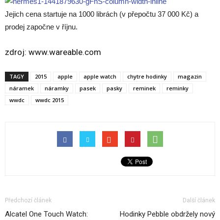
Jejich cena startuje na 1000 librách (v přepočtu 37 000 Kč) a
prodej započne v říjnu.
zdroj:
www.wareable.com
TAGY
2015
apple
apple watch
chytre hodinky
magazin
náramek
náramky
pasek
pasky
reminek
reminky
wwdc
wwdc 2015
Předchozí článek
Další článek
Alcatel One Touch Watch:
Hodinky Pebble obdržely nový