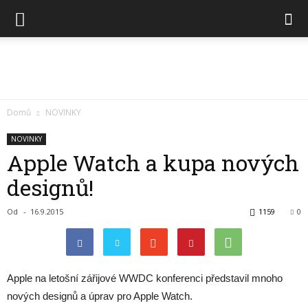
Chytré
Domů
NOVINKY
NOVINKY
Apple Watch a kupa nových
hodinky
designů!
Od
-
16.9.2015
1159
0
Apple na letošní zářijové WWDC konferenci představil mnoho
nových designů a úprav pro Apple Watch.