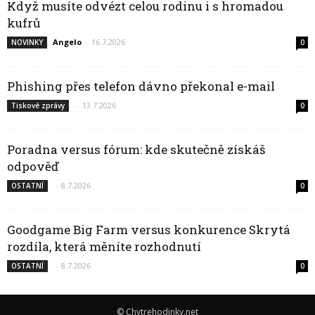
Když musíte odvézt celou rodinu i s hromadou
kufrů
Angelo
-
16.7.2026
NOVINKY
0
Phishing přes telefon dávno překonal e-mail
-
13.7.2026
Tiskové zprávy
0
Poradna versus fórum: kde skutečně získáš
odpověď
-
8.7.2026
OSTATNÍ
0
Goodgame Big Farm versus konkurence Skrytá
rozdíla, která měníte rozhodnutí
-
8.7.2026
OSTATNÍ
0
© Chytrehodinky.net