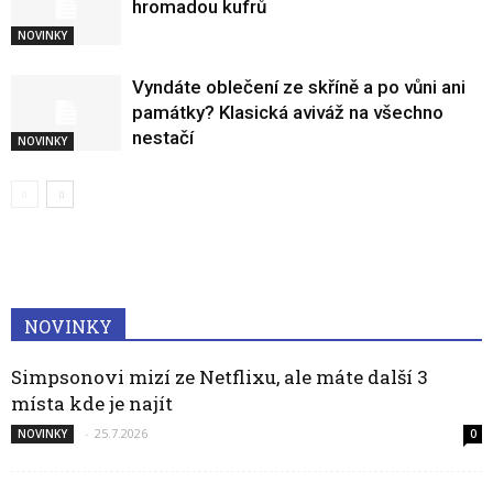
hromadou kufrů
NOVINKY
Vyndáte oblečení ze skříně a po vůni ani
památky? Klasická aviváž na všechno
nestačí
NOVINKY
NOVINKY
Simpsonovi mizí ze Netflixu, ale máte další 3
místa kde je najít
-
25.7.2026
NOVINKY
0