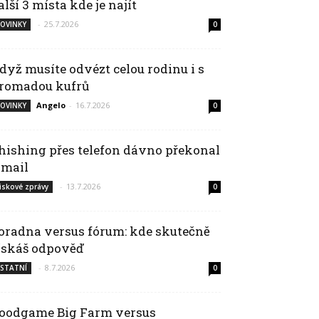
alší 3 místa kde je najít
-
25.7.2026
OVINKY
0
dyž musíte odvézt celou rodinu i s
romadou kufrů
Angelo
-
16.7.2026
OVINKY
0
hishing přes telefon dávno překonal
-mail
-
13.7.2026
iskové zprávy
0
oradna versus fórum: kde skutečně
ískáš odpověď
-
8.7.2026
STATNÍ
0
oodgame Big Farm versus