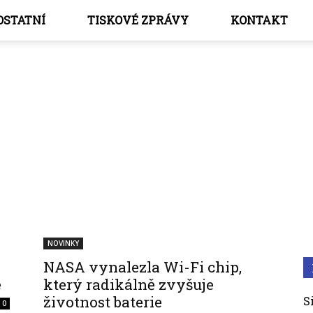
OSTATNÍ
TISKOVÉ ZPRÁVY
KONTAKT
Chytré
NOVINKY
NASA vynalezla Wi-Fi chip,
hodinky
e
který radikálně zvyšuje
životnost baterie
S
0