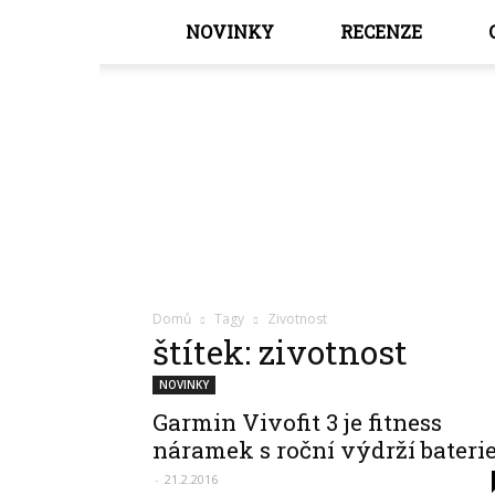
NOVINKY
RECENZE
Domů
Tagy
Zivotnost
štítek: zivotnost
NOVINKY
Garmin Vivofit 3 je fitness
náramek s roční výdrží bateri
-
21.2.2016