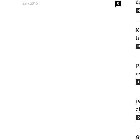
d
-
28.7.2015
0
N
K
h
N
P
e
T
P
z
O
G