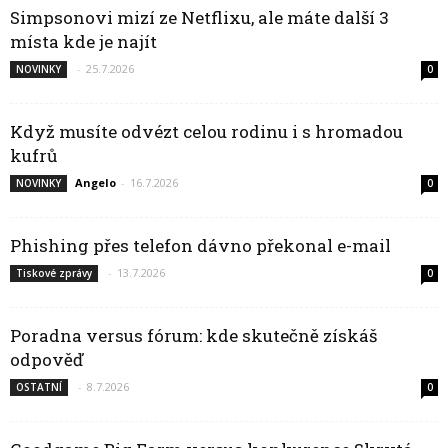
Simpsonovi mizí ze Netflixu, ale máte další 3
místa kde je najít
-
25.7.2026
NOVINKY
0
Když musíte odvézt celou rodinu i s hromadou
kufrů
Angelo
-
16.7.2026
NOVINKY
0
Phishing přes telefon dávno překonal e-mail
-
13.7.2026
Tiskové zprávy
0
Poradna versus fórum: kde skutečně získáš
odpověď
-
8.7.2026
OSTATNÍ
0