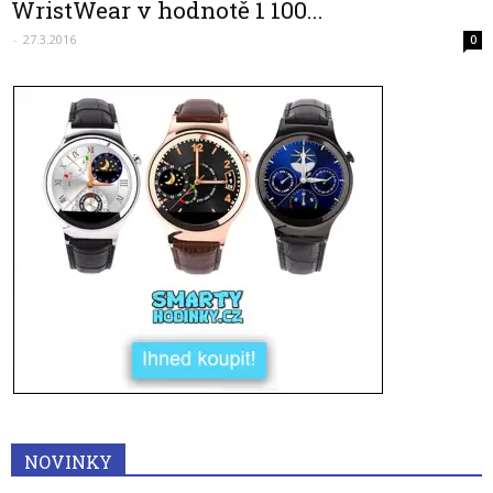
WristWear v hodnotě 1 100...
-
27.3.2016
0
NOVINKY