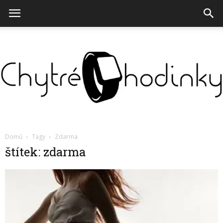
Chytré
Domů
Tagy
Zdarma
štítek: zdarma
hodinky