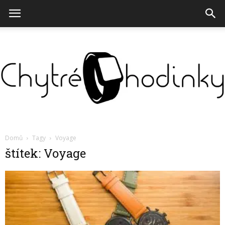
Chytré
Domů
Tagy
Voyage
štítek: Voyage
hodinky