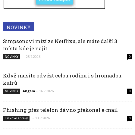
NOVINKY
Simpsonovi mizí ze Netflixu, ale máte další 3
místa kde je najít
-
25.7.2026
NOVINKY
0
Když musíte odvézt celou rodinu i s hromadou
kufrů
Angelo
-
16.7.2026
NOVINKY
0
Phishing přes telefon dávno překonal e-mail
-
13.7.2026
Tiskové zprávy
0