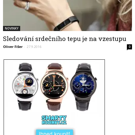
NOVINKY
Sledování srdečního tepu je na vzestupu
Oliver Fišer
-
27.9.2016
0