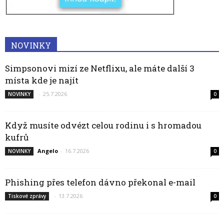
NOVINKY
Simpsonovi mizí ze Netflixu, ale máte další 3
místa kde je najít
-
25.7.2026
NOVINKY
0
Když musíte odvézt celou rodinu i s hromadou
kufrů
Angelo
-
16.7.2026
NOVINKY
0
Phishing přes telefon dávno překonal e-mail
-
13.7.2026
Tiskové zprávy
0