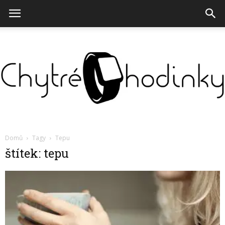
Chytré
Domů
Tagy
Tepu
štítek: tepu
hodinky