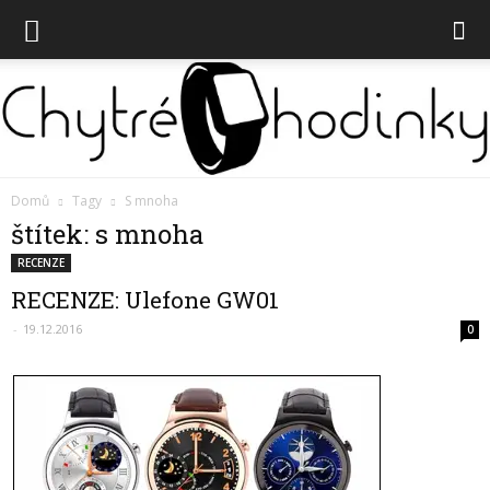
Domů
Tagy
S mnoha
štítek: s mnoha
Chytré
RECENZE
RECENZE: Ulefone GW01
hodinky
-
19.12.2016
0