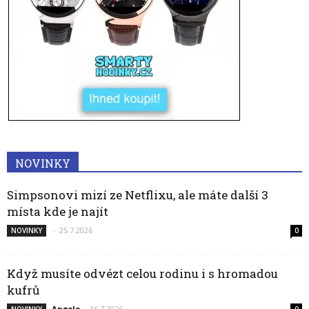
NOVINKY
Simpsonovi mizí ze Netflixu, ale máte další 3
místa kde je najít
-
25.7.2026
NOVINKY
0
Když musíte odvézt celou rodinu i s hromadou
kufrů
Angelo
-
16.7.2026
NOVINKY
0