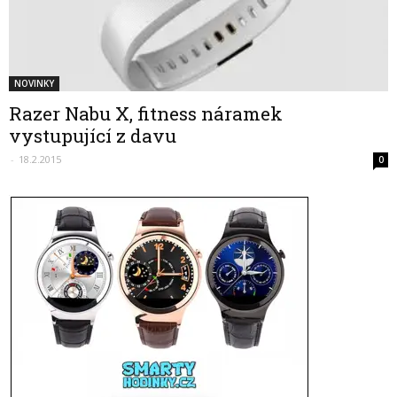
NOVINKY
Razer Nabu X, fitness náramek
vystupující z davu
-
18.2.2015
0