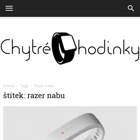
Chytré
Domů
Tagy
Razer nabu
štítek: razer nabu
hodinky