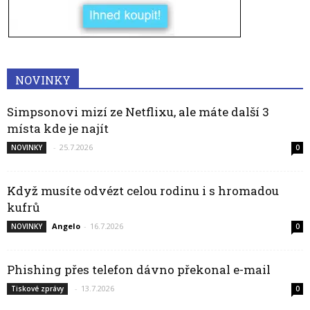
NOVINKY
Simpsonovi mizí ze Netflixu, ale máte další 3
místa kde je najít
-
25.7.2026
NOVINKY
0
Když musíte odvézt celou rodinu i s hromadou
kufrů
Angelo
-
16.7.2026
NOVINKY
0
Phishing přes telefon dávno překonal e-mail
-
13.7.2026
Tiskové zprávy
0