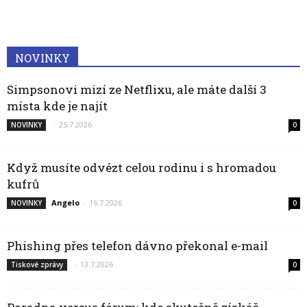
NOVINKY
Simpsonovi mizí ze Netflixu, ale máte další 3
místa kde je najít
-
25.7.2026
NOVINKY
0
Když musíte odvézt celou rodinu i s hromadou
kufrů
Angelo
-
16.7.2026
NOVINKY
0
Phishing přes telefon dávno překonal e-mail
-
13.7.2026
Tiskové zprávy
0