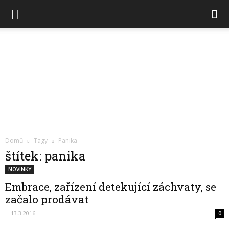
Chytré
Domů
Tagy
Panika
hodinky
štítek: panika
NOVINKY
Embrace, zařízení detekující záchvaty, se
začalo prodávat
-
13.3.2016
0