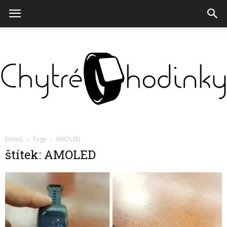
Chytré
Domů
Tagy
AMOLED
štítek: AMOLED
hodinky