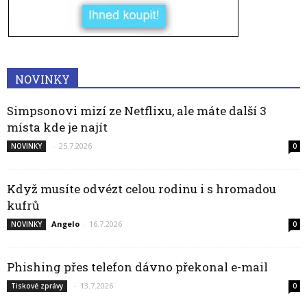
NOVINKY
Simpsonovi mizí ze Netflixu, ale máte další 3
místa kde je najít
-
25.7.2026
NOVINKY
0
Když musíte odvézt celou rodinu i s hromadou
kufrů
Angelo
-
16.7.2026
NOVINKY
0
Phishing přes telefon dávno překonal e-mail
-
13.7.2026
Tiskové zprávy
0