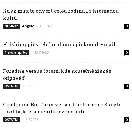
Když musíte odvézt celou rodinu i s hromadou
kufrů
Angelo
-
16.7.2026
NOVINKY
0
Phishing přes telefon dávno překonal e-mail
-
13.7.2026
Tiskové zprávy
0
Poradna versus fórum: kde skutečně získáš
odpověď
-
8.7.2026
OSTATNÍ
0
Goodgame Big Farm versus konkurence Skrytá
rozdíla, která měníte rozhodnutí
-
8.7.2026
OSTATNÍ
0