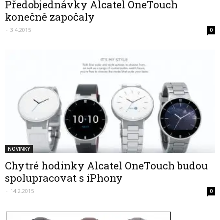
Předobjednávky Alcatel OneTouch
konečně započaly
-
3.4.2015
0
NOVINKY
Chytré hodinky Alcatel OneTouch budou
spolupracovat s iPhony
-
14.2.2015
0