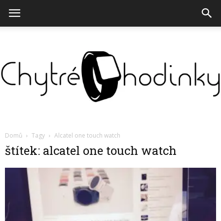
Chytré
Domů
Tagy
Alcatel one touch watch
štítek: alcatel one touch watch
hodinky