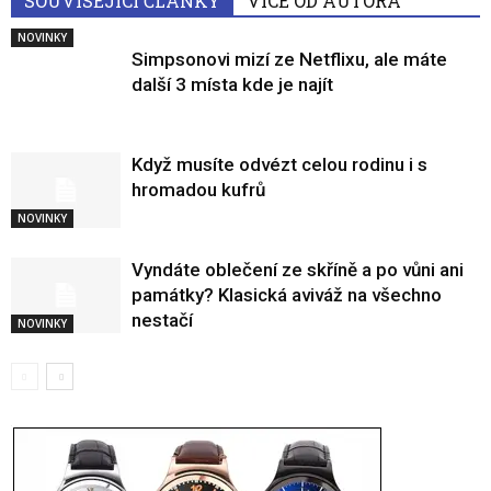
SOUVISEJÍCÍ ČLÁNKY
VÍCE OD AUTORA
NOVINKY
Simpsonovi mizí ze Netflixu, ale máte
další 3 místa kde je najít
Když musíte odvézt celou rodinu i s
hromadou kufrů
NOVINKY
Vyndáte oblečení ze skříně a po vůni ani
památky? Klasická aviváž na všechno
nestačí
NOVINKY