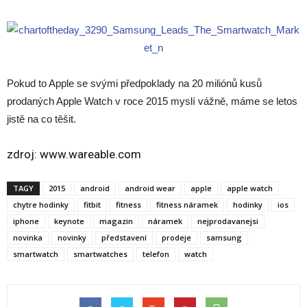
Pokud to Apple se svými předpoklady na 20 miliónů kusů
prodaných Apple Watch v roce 2015 myslí vážně, máme se letos
jistě na co těšit.
zdroj:
www.wareable.com
TAGY
2015
android
android wear
apple
apple watch
chytre hodinky
fitbit
fitness
fitness náramek
hodinky
ios
iphone
keynote
magazin
náramek
nejprodavanejsi
novinka
novinky
představení
prodeje
samsung
smartwatch
smartwatches
telefon
watch