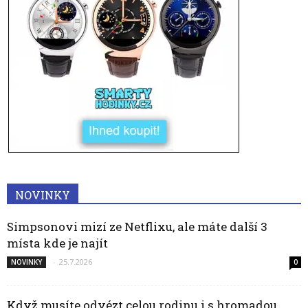
NOVINKY
Simpsonovi mizí ze Netflixu, ale máte další 3
místa kde je najít
-
25.7.2026
NOVINKY
0
Když musíte odvézt celou rodinu i s hromadou