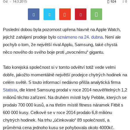
Od
-
14.3.2015
924
0
Poslední dobou byla pozornost upřena hlavně na Apple Watch,
jejichž zahájení prodeje bylo
oznámeno na 24. dubna
. Není ale
pochyb o tom, že největší rival Applu, Samsung, také chystá
něco nového do svého boje proti „ovocnému“ gigantu.
Tato korejská společnost si v tomto odvětví totiž vede velmi
dobře, jakožto momentálně největší prodejce chytrých hodinek na
celém světě. S touto informací nedávno přišla analytická firma
Statista
, dle které Samsung prodal v roce 2014 neuvěřitelných 1,2
miliónů těchto zařízení. Na druhém místě byly Pebble, kterých se
prodalo 700 000 kusů, a na třetím místě fitness náramek Fitbit s
600 000 kusy. Celkově se v roce 2014 prodalo 6,8 miliónu
chytrých hodinek. Na trhu „účinkovalo“ 89 společností, a
průměrná cena jednoho kusu se pohybovala okolo 4000kč.