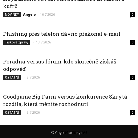
kufrů
Angelo
-
16.7.2026
NOVINKY
0
Phishing přes telefon dávno překonal e-mail
-
13.7.2026
Tiskové zprávy
0
Poradna versus fórum: kde skutečně získáš
odpověď
-
8.7.2026
OSTATNÍ
0
Goodgame Big Farm versus konkurence Skrytá
rozdíla, která měníte rozhodnutí
-
8.7.2026
OSTATNÍ
0
© Chytrehodinky.net