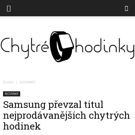
Chytré
Domů
NOVINKY
NOVINKY
Samsung převzal titul
hodinky
nejprodávanějších chytrých
hodinek