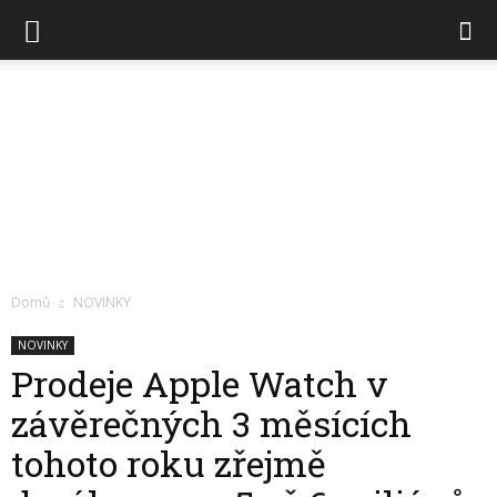
Chytré
Domů
NOVINKY
hodinky
NOVINKY
Prodeje Apple Watch v
závěrečných 3 měsících
tohoto roku zřejmě