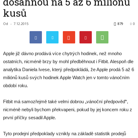
dosáhnou na 5 až 6 miliónů
kusů
Od
-
7.12.2015
879
0
Apple již dávno prodává více chytrých hodinek, než mnoho
ostatních, nicméně brzy by mohl předběhnout i Fitbit. Alespoň dle
analytika Daniela Ivese, který předpokládá, že Apple prodá 5 až 6
miliónů kusů svých hodinek Apple Watch jen v tomto vánočním
období roku.
Fitbit má samozřejmě také velmi dobrou „vánoční předpověď“,
nicméně nebyli bychom překvapeni, pokud by jej koncem roku z
první příčky sesadil Apple.
Tyto prodejní předpoklady vznikly na základě statistik prodejů