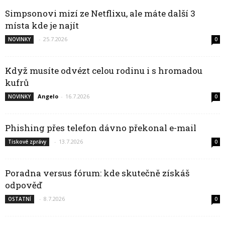
Simpsonovi mizí ze Netflixu, ale máte další 3
místa kde je najít
-
25.7.2026
NOVINKY
0
Když musíte odvézt celou rodinu i s hromadou
kufrů
Angelo
-
16.7.2026
NOVINKY
0
Phishing přes telefon dávno překonal e-mail
-
13.7.2026
Tiskové zprávy
0
Poradna versus fórum: kde skutečně získáš
odpověď
-
8.7.2026
OSTATNÍ
0