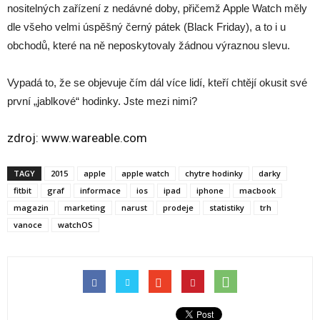
nositelných zařízení z nedávné doby, přičemž Apple Watch měly
dle všeho velmi úspěšný černý pátek (Black Friday), a to i u
obchodů, které na ně neposkytovaly žádnou výraznou slevu.
Vypadá to, že se objevuje čím dál více lidí, kteří chtějí okusit své
první „jablkové“ hodinky. Jste mezi nimi?
zdroj:
www.wareable.com
TAGY
2015
apple
apple watch
chytre hodinky
darky
fitbit
graf
informace
ios
ipad
iphone
macbook
magazin
marketing
narust
prodeje
statistiky
trh
vanoce
watchOS