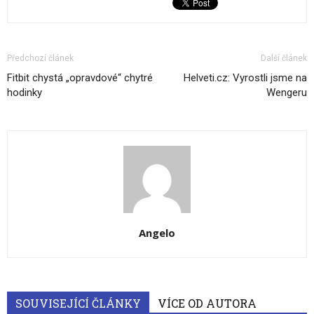
Předchozí článek
Další článek
Fitbit chystá „opravdové“ chytré
Helveti.cz: Vyrostli jsme na
hodinky
Wengeru
Angelo
SOUVISEJÍCÍ ČLÁNKY
VÍCE OD AUTORA