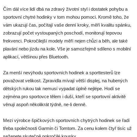
Čím dál více lidí dbá na zdravý životní styl i dostatek pohybu a
sportovní chytré hodinky v tom mohou pomoci. Kromě toho, že
vám ukazují čas, počítají vaše denní kroky, měří kvalitu spánku,
zobrazují počet vystoupaných poschodí, monitorují tepovou
frekvenci. Pokročilejší modely měří nejen chůzi a běh, ale také
plavání nebo jízdu na kole. Vše je samozřejmě sdíleno s mobilní
aplikací, většinou přes Bluetooth.
Za menší nevýhodu sportovních hodinek a sporttesterů lze
považovat velikost. Zpravidla mívají větší displej, na hubených
dětských rukou tak nemusí vypadat úplně nejlépe. Hodí se
zejména pro sportovce tělem i duší, kteří se sportovní aktivitě
věnují aspoň několikrát týdně, ne-li denně.
Mezi výrobce špičkových sportovních chytrých hodinek se řadí
třeba společnosti Garmin či Tomtom. Za cenu kolem čtyř tisíc už
seženete skutečně pokročilé kousky.