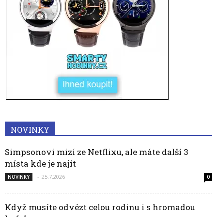
NOVINKY
Simpsonovi mizí ze Netflixu, ale máte další 3
místa kde je najít
-
25.7.2026
NOVINKY
0
Když musíte odvézt celou rodinu i s hromadou