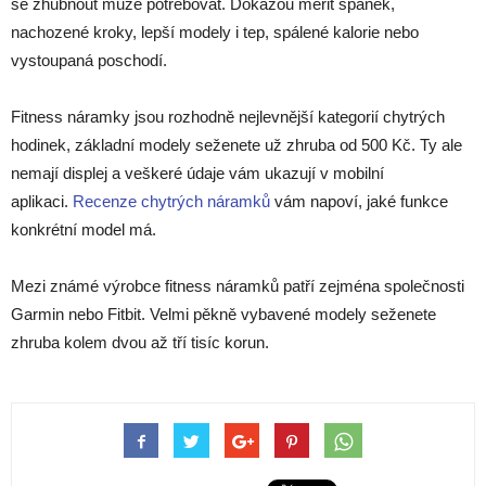
se zhubnout může potřebovat. Dokážou měřit spánek,
nachozené kroky, lepší modely i tep, spálené kalorie nebo
vystoupaná poschodí.
Fitness náramky jsou rozhodně nejlevnější kategorií chytrých
hodinek, základní modely seženete už zhruba od 500 Kč. Ty ale
nemají displej a veškeré údaje vám ukazují v mobilní
aplikaci.
Recenze chytrých náramků
vám napoví, jaké funkce
konkrétní model má.
Mezi známé výrobce fitness náramků patří zejména společnosti
Garmin nebo Fitbit. Velmi pěkně vybavené modely seženete
zhruba kolem dvou až tří tisíc korun.