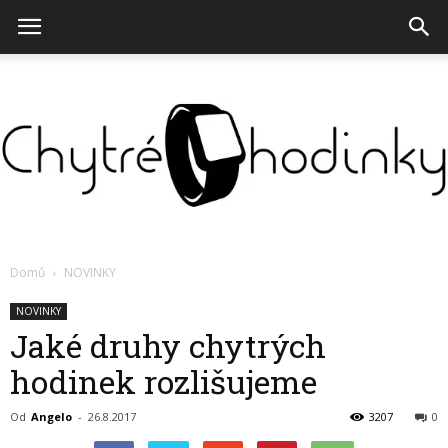
Chytré
Domů
NOVINKY
NOVINKY
Jaké druhy chytrých
hodinky
hodinek rozlišujeme
Od
Angelo
-
26.8.2017
3207
0