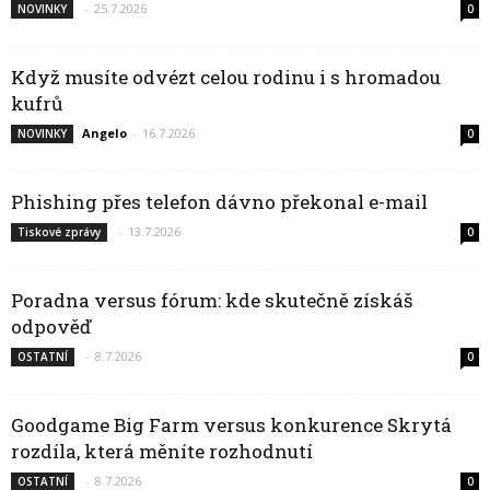
-
25.7.2026
NOVINKY
0
Když musíte odvézt celou rodinu i s hromadou
kufrů
Angelo
-
16.7.2026
NOVINKY
0
Phishing přes telefon dávno překonal e-mail
-
13.7.2026
Tiskové zprávy
0
Poradna versus fórum: kde skutečně získáš
odpověď
-
8.7.2026
OSTATNÍ
0
Goodgame Big Farm versus konkurence Skrytá
rozdíla, která měníte rozhodnutí
-
8.7.2026
OSTATNÍ
0