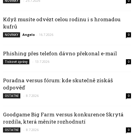
-
25.7.2026
NOVINKY
0
Když musíte odvézt celou rodinu i s hromadou
kufrů
Angelo
-
16.7.2026
NOVINKY
0
Phishing přes telefon dávno překonal e-mail
-
13.7.2026
Tiskové zprávy
0
Poradna versus fórum: kde skutečně získáš
odpověď
-
8.7.2026
OSTATNÍ
0
Goodgame Big Farm versus konkurence Skrytá
rozdíla, která měníte rozhodnutí
-
8.7.2026
OSTATNÍ
0