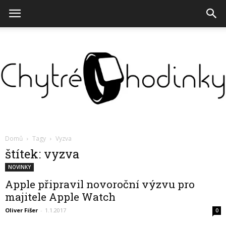
Chytré
Domů
Tagy
Vyzva
štítek: vyzva
NOVINKY
hodinky
Apple připravil novoroční výzvu pro
majitele Apple Watch
Oliver Fišer
-
1.1.2017
0