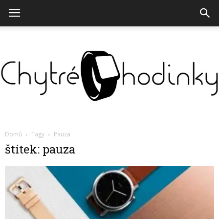
Chytré
Domů
Tagy
Pauza
štítek: pauza
hodinky