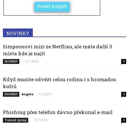
NOVINKY
Simpsonovi mizí ze Netflixu, ale máte další 3
místa kde je najít
-
25.7.2026
NOVINKY
0
Když musíte odvézt celou rodinu i s hromadou
kufrů
Angelo
-
16.7.2026
NOVINKY
0
Phishing přes telefon dávno překonal e-mail
-
13.7.2026
Tiskové zprávy
0