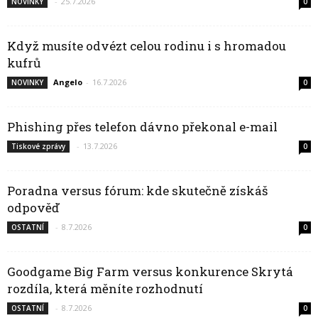
-
25.7.2026
NOVINKY
0
Když musíte odvézt celou rodinu i s hromadou
kufrů
Angelo
-
16.7.2026
NOVINKY
0
Phishing přes telefon dávno překonal e-mail
-
13.7.2026
Tiskové zprávy
0
Poradna versus fórum: kde skutečně získáš
odpověď
-
8.7.2026
OSTATNÍ
0
Goodgame Big Farm versus konkurence Skrytá
rozdíla, která měníte rozhodnutí
-
8.7.2026
OSTATNÍ
0