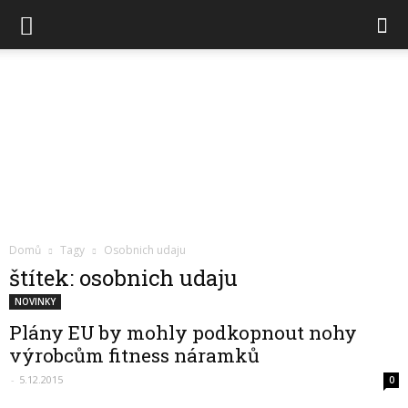
Chytré
Domů
Tagy
Osobnich udaju
hodinky
štítek: osobnich udaju
NOVINKY
Plány EU by mohly podkopnout nohy
výrobcům fitness náramků
-
5.12.2015
0