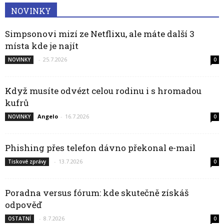
NOVINKY
Simpsonovi mizí ze Netflixu, ale máte další 3
místa kde je najít
-
25.7.2026
NOVINKY
0
Když musíte odvézt celou rodinu i s hromadou
kufrů
Angelo
-
16.7.2026
NOVINKY
0
Phishing přes telefon dávno překonal e-mail
-
13.7.2026
Tiskové zprávy
0
Poradna versus fórum: kde skutečně získáš
odpověď
-
8.7.2026
OSTATNÍ
0