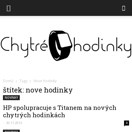
Chytré
Domů
Tagy
Nove hodinky
štítek: nove hodinky
NOVINKY
hodinky
HP spolupracuje s Titanem na nových
chytrých hodinkách
-
30.11.2015
0