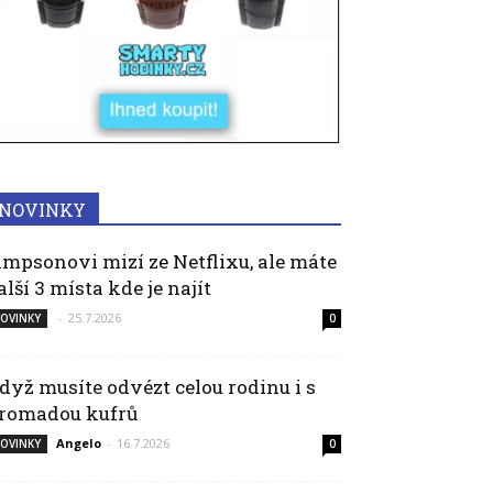
NOVINKY
impsonovi mizí ze Netflixu, ale máte
alší 3 místa kde je najít
-
25.7.2026
OVINKY
0
dyž musíte odvézt celou rodinu i s
romadou kufrů
Angelo
-
16.7.2026
OVINKY
0