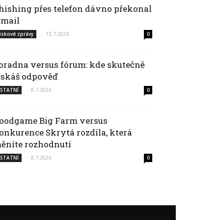
hishing přes telefon dávno překonal
-mail
-
13.7.2026
iskové zprávy
0
oradna versus fórum: kde skutečně
ískáš odpověď
-
8.7.2026
STATNÍ
0
oodgame Big Farm versus
onkurence Skrytá rozdíla, která
ěníte rozhodnutí
-
8.7.2026
STATNÍ
0