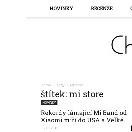
NOVINKY
RECENZE
Domů
Tagy
Mi store
štítek: mi store
NOVINKY
Rekordy lámající Mi Band od
Xiaomi míří do USA a Velké...
-
24.5.2015