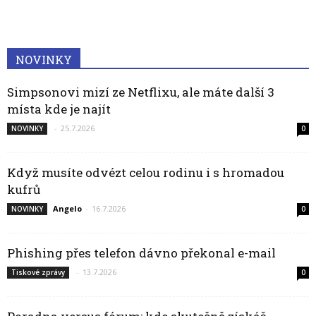
NOVINKY
Simpsonovi mizí ze Netflixu, ale máte další 3
místa kde je najít
-
25.7.2026
NOVINKY
0
Když musíte odvézt celou rodinu i s hromadou
kufrů
Angelo
-
16.7.2026
NOVINKY
0
Phishing přes telefon dávno překonal e-mail
-
13.7.2026
Tiskové zprávy
0