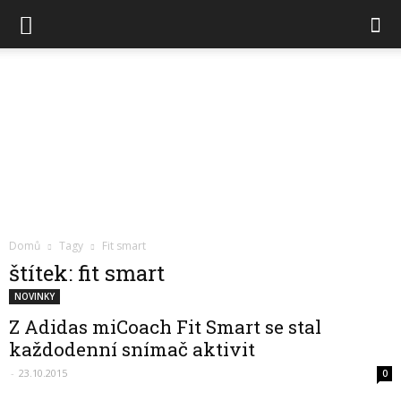
Chytré
Domů
Tagy
Fit smart
hodinky
štítek: fit smart
NOVINKY
Z Adidas miCoach Fit Smart se stal
každodenní snímač aktivit
-
23.10.2015
0