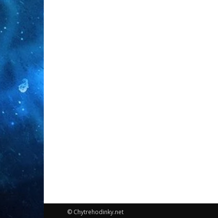
© Chytrehodinky.net