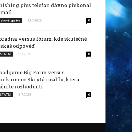
hishing přes telefon dávno překonal
-mail
-
13.7.2026
iskové zprávy
0
oradna versus fórum: kde skutečně
ískáš odpověď
-
8.7.2026
STATNÍ
0
oodgame Big Farm versus
onkurence Skrytá rozdíla, která
ěníte rozhodnutí
-
8.7.2026
STATNÍ
0