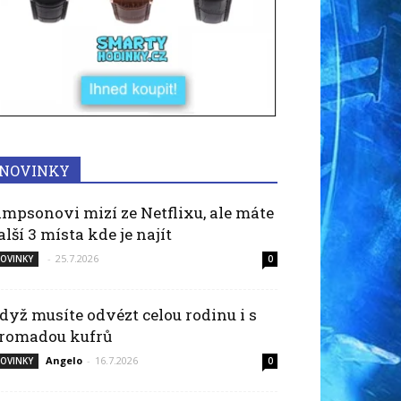
NOVINKY
impsonovi mizí ze Netflixu, ale máte
alší 3 místa kde je najít
-
25.7.2026
OVINKY
0
dyž musíte odvézt celou rodinu i s
romadou kufrů
Angelo
-
16.7.2026
OVINKY
0