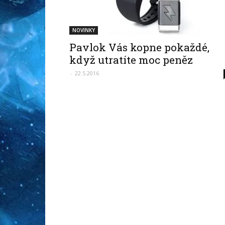
NOVINKY
Pavlok Vás kopne pokaždé,
když utratíte moc peněz
-
22.5.2016