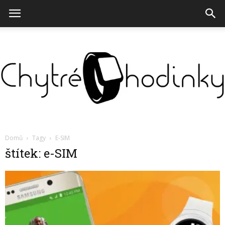
Chytré
Domů
Tagy
E-SIM
štítek: e-SIM
hodinky