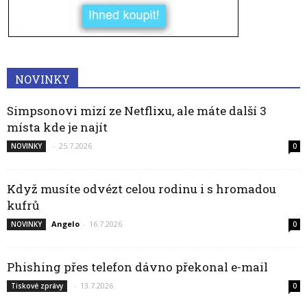
NOVINKY
Simpsonovi mizí ze Netflixu, ale máte další 3
místa kde je najít
-
25.7.2026
NOVINKY
0
Když musíte odvézt celou rodinu i s hromadou
kufrů
Angelo
-
16.7.2026
NOVINKY
0
Phishing přes telefon dávno překonal e-mail
-
13.7.2026
Tiskové zprávy
0