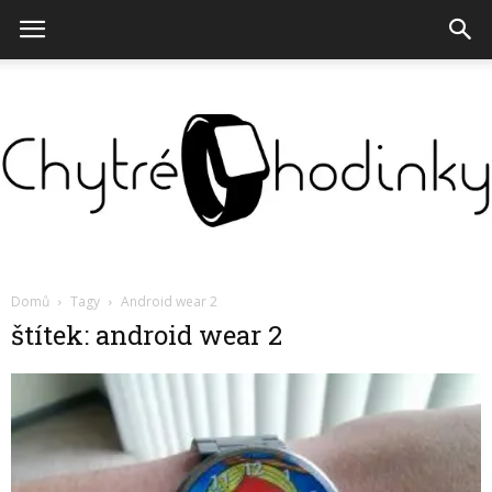
Chytré
Domů
Tagy
Android wear 2
štítek: android wear 2
hodinky