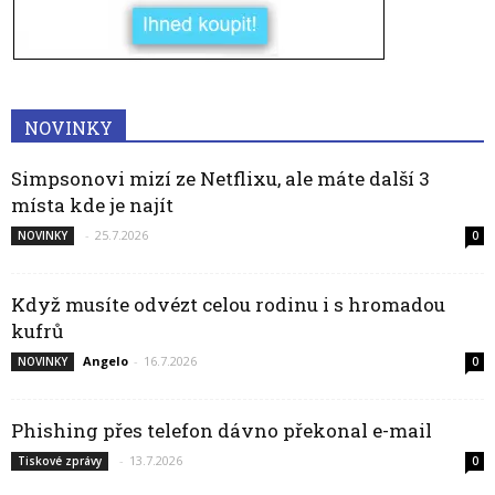
NOVINKY
Simpsonovi mizí ze Netflixu, ale máte další 3
místa kde je najít
-
25.7.2026
NOVINKY
0
Když musíte odvézt celou rodinu i s hromadou
kufrů
Angelo
-
16.7.2026
NOVINKY
0
Phishing přes telefon dávno překonal e-mail
-
13.7.2026
Tiskové zprávy
0